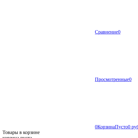
Сравнение
0
Просмотренные
0
0
Корзина
Пусто
0 ру
Товары в корзине
корзина пуста