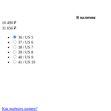
В наличии
10 490
₽
31 650
₽
36 / US 5
37 / US 6
38 / US 7
39 / US 8
40 / US 9
41 / US 10
Как выбрать размер?