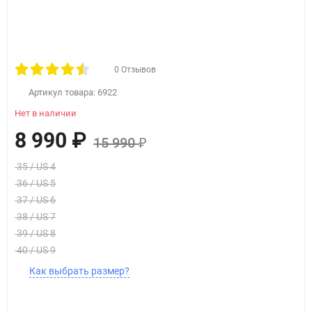
0 Отзывов
Артикул товара:
6922
Нет в наличии
8 990
₽
15 990
₽
35 / US 4
36 / US 5
37 / US 6
38 / US 7
39 / US 8
40 / US 9
Как выбрать размер?